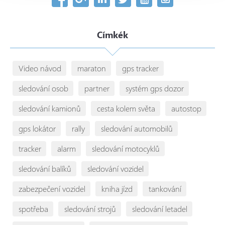
Címkék
Video návod
maraton
gps tracker
sledování osob
partner
systém gps dozor
sledování kamionů
cesta kolem světa
autostop
gps lokátor
rally
sledování automobilů
tracker
alarm
sledování motocyklů
sledování balíků
sledování vozidel
zabezpečení vozidel
kniha jízd
tankování
spotřeba
sledování strojů
sledování letadel