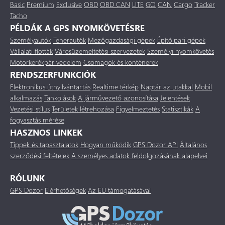
Basic
Premium
Exclusive
OBD
OBD CAN
LITE
GO
CAN
Cargo
Tracker
Tacho
PÉLDÁK A GPS NYOMKÖVETÉSRE
Személyautók
Teherautók
Mezőgazdasági gépek
Építőipari gépek
Vállalati flották
Városüzemeltetési szervezetek
Személyi nyomkövetés
Motorkerékpár védelem
Csomagok és konténerek
RENDSZERFUNKCIÓK
Elektronikus útnyilvántartás
Realtime térkép
Naptár az utakkal
Mobil
alkalmazás
Tankolások
A járművezető azonosítása
Jelentések
Vezetési stílus
Területek létrehozása
Figyelmeztetés
Statisztikák
A
fogyasztás mérése
HASZNOS LINKEK
Tippek és tapasztalatok
Hogyan működik
GPS Dozor API
Általános
szerződési feltételek
A személyes adatok feldolgozásának alapelvei
RÓLUNK
GPS Dozor
Elérhetőségek
Az EU támogatásával