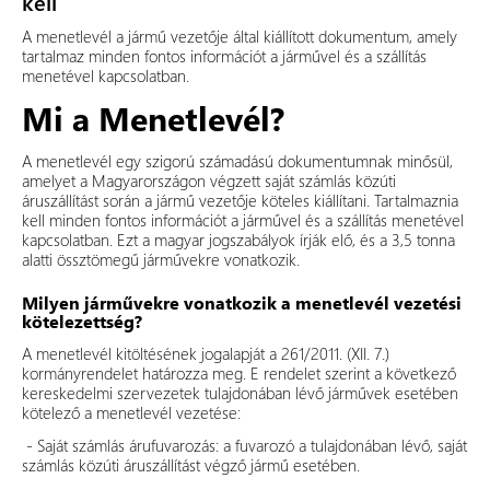
kell
A menetlevél a jármű vezetője által kiállított dokumentum, amely
tartalmaz minden fontos információt a járművel és a szállítás
menetével kapcsolatban.
Mi a Menetlevél?
A menetlevél egy szigorú számadású dokumentumnak minősül,
amelyet a Magyarországon végzett saját számlás közúti
áruszállítást során a jármű vezetője köteles kiállítani. Tartalmaznia
kell minden fontos információt a járművel és a szállítás menetével
kapcsolatban. Ezt a magyar jogszabályok írják elő, és a 3,5 tonna
alatti össztömegű járművekre vonatkozik.
Milyen járművekre vonatkozik a menetlevél vezetési
kötelezettség?
A menetlevél kitöltésének jogalapját a 261/2011. (XII. 7.)
kormányrendelet határozza meg. E rendelet szerint a következő
kereskedelmi szervezetek tulajdonában lévő járművek esetében
kötelező a menetlevél vezetése:
- Saját számlás árufuvarozás: a fuvarozó a tulajdonában lévő, saját
számlás közúti áruszállítást végző jármű esetében.