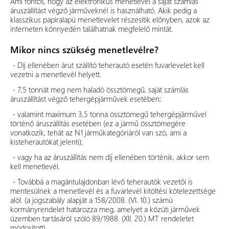
Ami fontos, hogy az elektronikus menetlevél a saját számlás
áruszállítást végző járműveknél is használható. Akik pedig a
klasszikus papíralapú menetlevelet részesítik előnyben, azok az
interneten könnyedén találhatnak megfelelő mintát.
Mikor nincs szükség menetlevélre?
- Díj ellenében árut szállító teherautó esetén fuvarlevelet kell
vezetni a menetlevél helyett.
- 7,5 tonnát meg nem haladó össztömegű, saját számlás
áruszállítást végző tehergépjárművek esetében;
- valamint maximum 3,5 tonna össztömegű tehergépjárművel
történő áruszállítás esetében (ez a jármű össztömegére
vonatkozik, tehát az N1 járműkategóriáról van szó, ami a
kisteherautókat jelenti);
- vagy ha az áruszállítás nem díj ellenében történik, akkor sem
kell menetlevél.
- Továbbá a magántulajdonban lévő teherautók vezetői is
mentesülnek a menetlevél és a fuvarlevél kitöltési kötelezettsége
alól. (a jogszabály alapját a 158/2008. (VI. 10.) számú
kormányrendelet határozza meg, amelyet a közúti járművek
üzemben tartásáról szóló 89/1988. (XII. 20.) MT rendeletet
módosított).