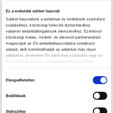
által előírt feltételeknek való megfeleléshez!
Ez a weboldal sütiket használ
Tweet
Sütiket használunk a tartalmak és hirdetések személyre
TIPPEK TAPASZTALAT
szabásához, közösségi funkciók biztosításához,
valamint weboldalforgalmunk elemzéséhez. Ezenkívül
közösségi média-, hirdető- és elemező partnereinkkel
megosztjuk az Ön weboldalhasználatra vonatkozó
adatait, akik kombinálhatják az adatokat más olyan
ROVATOK
adatokkal, amelyeket Ön adott meg számukra vagy az
Ön által használt más szolgáltatásokból gyűjtöttek.
Tippek tapasztalat
Hozzájárulás
Erdekes akciok
Elengedhetetlen
kiválasztása
Ujdonsagok a rendszerben
Beállítások
Utazasi blogok
Video utmutato
Statisztikai