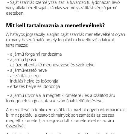
- Saját számlás személyszállítás: a fuvarozó tulajdonában lévő
vagy általa bérelt saját számlás személyszállítást végző jármű
esetében.
Mit kell tartalmaznia a menetlevélnek?
A hatályos jogszabály alapján saját számlás menetlevélként olyan
okmány használható, amely legalább a következő adatokat
tartalmazza:
- a jármű forgalmi rendszáma
- a jármű típusa
- az üzembentartó megnevezése és székhelye
- a járművezető neve
- a szállítás jellege
- indulás helye és időpontja
- érkezés helye és időpontja
- a jármű útvonala, a megtett kilométerek és a szállított áru
tömegének vagy az utasok számának feltüntetésével
A menetlevél a fentieken kívül tartalmazhat egyéb információkat
is, mint például a csatolt okmányok sorszámát és az összes
megtett kilométert, a megrakodott kilométereket és az áru
összsúlyát.