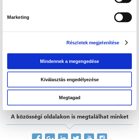
Teherszallitas
Marketing
Legutóbbi hozzászólások
Részletek megjelenítése
E-Menetlevél mobilalkalmazás!
Mindennek a megengedése
04. 03. 2024
Kiválasztás engedélyezése
Személyre szabott ajánlatot szeretnék kérni
Megtagad
A közösségi oldalakon is megtalálhat minket