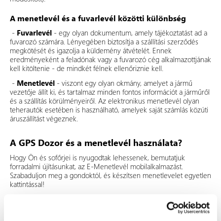
A menetlevél és a fuvarlevél közötti különbség
-
Fuvarlevél
- egy olyan dokumentum, amely tájékoztatást ad a
fuvarozó számára. Lényegében biztosítja a szállítási szerződés
megkötését és igazolja a küldemény átvételét. Ennek
eredményeként a feladónak vagy a fuvarozó cég alkalmazottjának
kell kitöltenie - de mindkét félnek ellenőriznie kell.
-
Menetlevél
- viszont egy olyan okmány, amelyet a jármű
vezetője állít ki, és tartalmaz minden fontos információt a járműről
és a szállítás körülményeiről. Az elektronikus menetlevél olyan
teherautók esetében is használható, amelyek saját számlás közúti
áruszállítást végeznek.
A GPS Dozor és a menetlevél használata?
Hogy Ön és sofőrjei is nyugodtak lehessenek, bemutatjuk
forradalmi újításunkat, az E-Menetlevél mobilalkalmazást.
Szabaduljon meg a gondoktól, és készítsen menetlevelet egyetlen
kattintással!
Az alkalmazás aktiválásához vegye fel a kapcsolatot értékesítési
képviselőjével vagy az ügyfélszolgálatunkkal az info@gpsdozor.hu
címen. A szolgáltatás aktiválása szükséges a hatályos jogszabályok