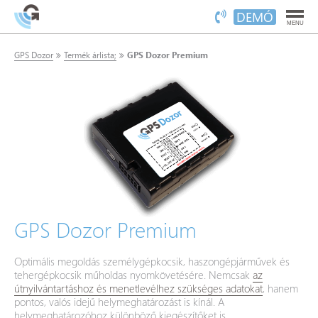
DEMÓ
MENU
GPS Dozor
Termék árlista;
GPS Dozor Premium
GPS Dozor Premium
Optimális megoldás személygépkocsik, haszongépjárművek és
tehergépkocsik műholdas nyomkövetésére. Nemcsak
az
útnyilvántartáshoz és menetlevélhez szükséges adatokat
, hanem
pontos, valós idejű helymeghatározást is kínál. A
helymeghatározóhoz különböző kiegészítőket is