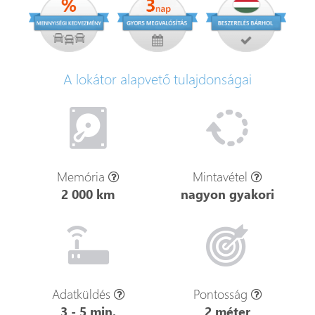
A lokátor alapvető tulajdonságai
Memória
Mintavétel
2 000 km
nagyon gyakori
Adatküldés
Pontosság
3 - 5 min.
2 méter