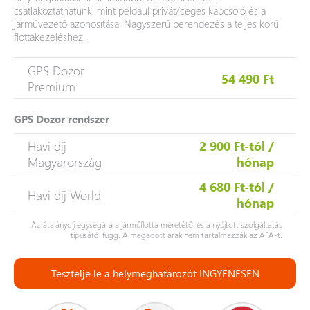
csatlakoztathatunk, mint például privát/céges kapcsoló és a
járművezető azonosítása. Nagyszerű berendezés a teljes körű
flottakezeléshez.
GPS Dozor
54 490 Ft
Premium
GPS Dozor rendszer
Havi díj
2 900 Ft-tól /
Magyarország
hónap
4 680 Ft-tól /
Havi díj World
hónap
Az átalánydíj egységára a járműflotta méretétől és a nyújtott szolgáltatás
típusától függ. A megadott árak nem tartalmazzák az ÁFÁ-t.
Tesztelje le a helymeghatározót INGYENESEN