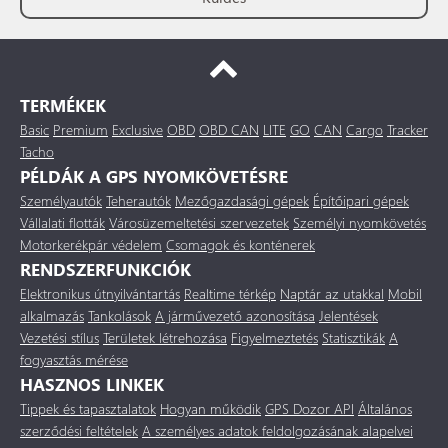
TERMÉKEK
Basic
Premium
Exclusive
OBD
OBD CAN
LITE
GO
CAN
Cargo
Tracker
Tacho
PÉLDÁK A GPS NYOMKÖVETÉSRE
Személyautók
Teherautók
Mezőgazdasági gépek
Építőipari gépek
Vállalati flották
Városüzemeltetési szervezetek
Személyi nyomkövetés
Motorkerékpár védelem
Csomagok és konténerek
RENDSZERFUNKCIÓK
Elektronikus útnyilvántartás
Realtime térkép
Naptár az utakkal
Mobil
alkalmazás
Tankolások
A járművezető azonosítása
Jelentések
Vezetési stílus
Területek létrehozása
Figyelmeztetés
Statisztikák
A
fogyasztás mérése
HASZNOS LINKEK
Tippek és tapasztalatok
Hogyan működik
GPS Dozor API
Általános
szerződési feltételek
A személyes adatok feldolgozásának alapelvei