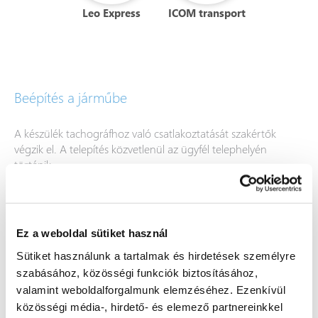
Leo Express
ICOM transport
Beépítés a járműbe
A készülék tachográfhoz való csatlakoztatását szakértők
végzik el. A telepítés közvetlenül az ügyfél telephelyén
történik.
Ez a weboldal sütiket használ
Sütiket használunk a tartalmak és hirdetések személyre
szabásához, közösségi funkciók biztosításához,
valamint weboldalforgalmunk elemzéséhez. Ezenkívül
közösségi média-, hirdető- és elemező partnereinkkel