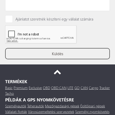
Ajánlatot szeretnék készíteni egy vállalat számára
TERMÉKEK
Basic
Premium
Exclusive
OBD
OBD CAN
LITE
GO
CAN
Cargo
Tracker
Tacho
PÉLDÁK A GPS NYOMKÖVETÉSRE
Személyautók
Teherautók
Mezőgazdasági gépek
Építőipari gépek
Vállalati flották
Városüzemeltetési szervezetek
Személyi nyomkövetés