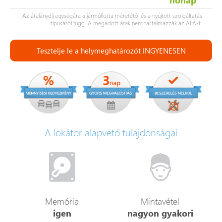
Az átalánydíj egységára a járműflotta méretétől és a nyújtott szolgáltatás
típusától függ. A megadott árak nem tartalmazzák az ÁFÁ-t.
Tesztelje le a helymeghatározót INGYENESEN
A lokátor alapvető tulajdonságai
Memória
Mintavétel
igen
nagyon gyakori