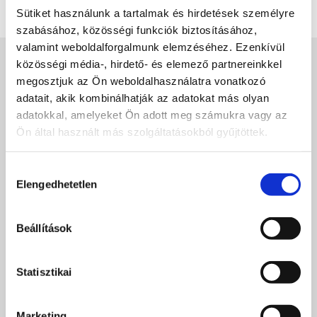
Sütiket használunk a tartalmak és hirdetések személyre
Albi s.r.o. személyzeti igazgatója
szabásához, közösségi funkciók biztosításához,
valamint weboldalforgalmunk elemzéséhez. Ezenkívül
közösségi média-, hirdető- és elemező partnereinkkel
GPS Dozor rendszer
megosztjuk az Ön weboldalhasználatra vonatkozó
adatait, akik kombinálhatják az adatokat más olyan
Real-time nyomkövetés a térképen
adatokkal, amelyeket Ön adott meg számukra vagy az
Az összes útvonal története
Ön által használt más szolgáltatásokból gyűjtöttek.
A megtett távolság ellenőrzése
Figyelmeztetés a területekre
Hozzájárulás
Online nyomkövetés, útnyilvántartás, a fogyasztás
Elengedhetetlen
kiválasztása
ellenőrzése, értesítés a szokatlan eseményekről. És még sok
más..
Beállítások
Próbálja ki INGYEN
Statisztikai
Bővebben a rendszerről
Marketing