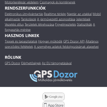
Motorkerékpár védelem
Csomagok és konténerek
RENDSZERFUNKCIÓK
Elektronikus útnyilvántartás
Realtime térkép
Naptár az utakkal
Mobil
alkalmazás
Tankolások
A járművezető azonosítása
Jelentések
Vezetési stílus
Területek létrehozása
Figyelmeztetés
Statisztikák
A
fogyasztás mérése
HASZNOS LINKEK
Tippek és tapasztalatok
Hogyan működik
GPS Dozor API
Általános
szerződési feltételek
A személyes adatok feldolgozásának alapelvei
RÓLUNK
GPS Dozor
Elérhetőségek
Az EU támogatásával