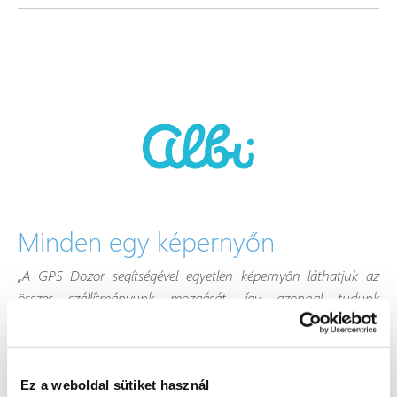
Minden egy képernyőn
„A GPS Dozor segítségével egyetlen képernyőn láthatjuk az
összes szállítmányunk mozgását, így azonnal tudunk
foglalkozni az aktuális problémákkal, például a sürgős
átvételekkel. Másodperceken belül láthatjuk, melyik autó van a
közelben, és azonnal oda küldhetjük.”
Ez a weboldal sütiket használ
Lenka Němcová,