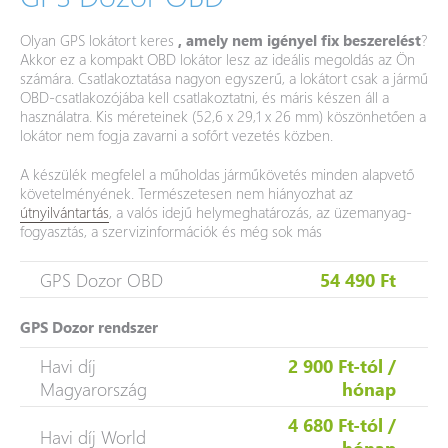
Olyan GPS lokátort keres
, amely nem igényel fix beszerelést
?
Akkor ez a kompakt OBD lokátor lesz az ideális megoldás az Ön
számára. Csatlakoztatása nagyon egyszerű, a lokátort csak a jármű
OBD-csatlakozójába kell csatlakoztatni, és máris készen áll a
használatra. Kis méreteinek (52,6 x 29,1 x 26 mm) köszönhetően a
lokátor nem fogja zavarni a sofőrt vezetés közben.
A készülék megfelel a műholdas járműkövetés minden alapvető
követelményének. Természetesen nem hiányozhat az
útnyilvántartás
, a valós idejű helymeghatározás, az üzemanyag-
fogyasztás, a szervizinformációk és még sok más
GPS Dozor OBD
54 490 Ft
GPS Dozor rendszer
Havi díj
2 900 Ft-tól /
Magyarország
hónap
4 680 Ft-tól /
Havi díj World
hónap