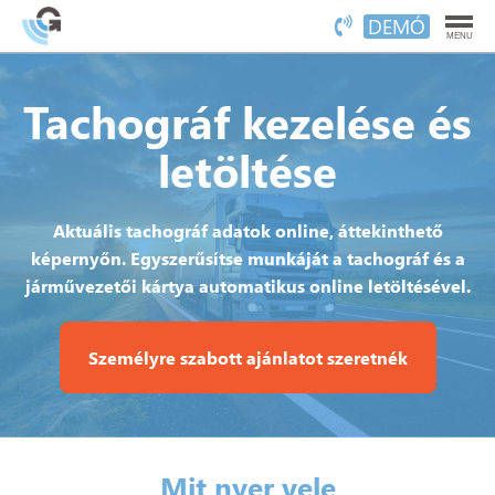
DEMÓ
MENU
Tachográf kezelése és
letöltése
Aktuális tachográf adatok online, áttekinthető
képernyőn. Egyszerűsítse munkáját a tachográf és a
járművezetői kártya automatikus online letöltésével.
Személyre szabott ajánlatot szeretnék
Mit nyer vele