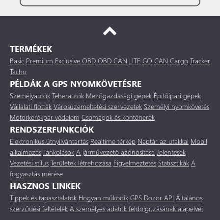
TERMÉKEK
Basic
Premium
Exclusive
OBD
OBD CAN
LITE
GO
CAN
Cargo
Tracker
Tacho
PÉLDÁK A GPS NYOMKÖVETÉSRE
Személyautók
Teherautók
Mezőgazdasági gépek
Építőipari gépek
Vállalati flották
Városüzemeltetési szervezetek
Személyi nyomkövetés
Motorkerékpár védelem
Csomagok és konténerek
RENDSZERFUNKCIÓK
Elektronikus útnyilvántartás
Realtime térkép
Naptár az utakkal
Mobil
alkalmazás
Tankolások
A járművezető azonosítása
Jelentések
Vezetési stílus
Területek létrehozása
Figyelmeztetés
Statisztikák
A
fogyasztás mérése
HASZNOS LINKEK
Tippek és tapasztalatok
Hogyan működik
GPS Dozor API
Általános
szerződési feltételek
A személyes adatok feldolgozásának alapelvei