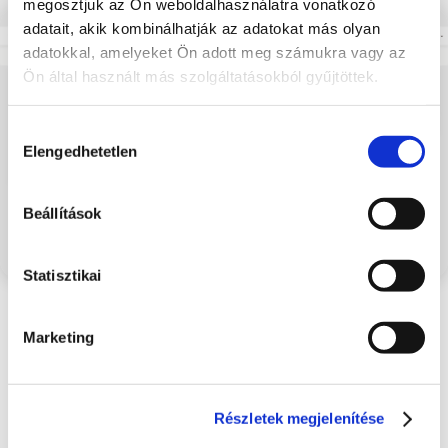
megosztjuk az Ön weboldalhasználatra vonatkozó
adatait, akik kombinálhatják az adatokat más olyan
adatokkal, amelyeket Ön adott meg számukra vagy az
Ön által használt más szolgáltatásokból gyűjtöttek.
Hozzájárulás
Elengedhetetlen
kiválasztása
Beállítások
Statisztikai
Tachográf és járművezetői kártya letöltése
Marketing
Az 581/2010/EU bizottsági rendelet kötelezővé teszi a digitális
tachográf és a járművezetői kártya adatainak letöltését. A
járművezetői kártyákról 28 naponként, valamint a jármű
Részletek megjelenítése
tachográfjából származó adatok 90 naponként. Ha ezt elmulasztja,