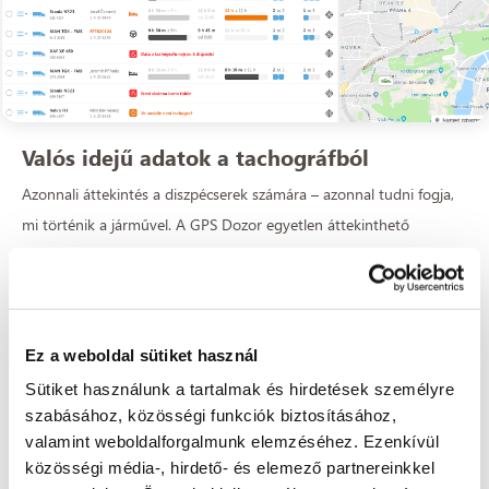
Valós idejű adatok a tachográfból
Azonnali áttekintés a diszpécserek számára – azonnal tudni fogja,
mi történik a járművel. A GPS Dozor egyetlen áttekinthető
képernyőn gondoskodik a felügyeletről:
A vezetés aktuális állapota
A járművezető vezetési ideje
Ez a weboldal sütiket használ
Pihenőig hátralévő idő
A napi vezetési idő meghosszabbításának fennmaradó száma
Sütiket használunk a tartalmak és hirdetések személyre
szabásához, közösségi funkciók biztosításához,
A napi pihenőidő lerövidítésének fennmaradó száma
valamint weboldalforgalmunk elemzéséhez. Ezenkívül
Utolsó napi pihenő
közösségi média-, hirdető- és elemező partnereinkkel