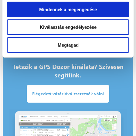
akár több millió forintos bírsággal is sújtható.
Mindennek a megengedése
Az automatikus tachográf letöltő modulnak köszönhetően
áttekinthetően megjelenítjük a letöltött tachográfok és
Kiválasztás engedélyezése
járművezetői kártyák adatait, így már e miatt Önnek nem kell
többé aggódnia.
Megtagad
Tetszik a GPS Dozor kínálata? Szívesen
segítünk.
Elégedett vásárlóvá szeretnék válni