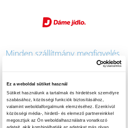
Minden szállítmány megfigyelés
alatt
„A GPS Dozor rendszer közvetlenül kapcsolódik az ételkiszállítási
diszpécser rendszerünkhöz, így a központban mindig pontos
Ez a weboldal sütiket használ
áttekintésünk van az összes szállítást végző jármű aktuális
Sütiket használunk a tartalmak és hirdetések személyre
helyzetéről. Ezenkívül a rendszer lehetővé teszi az egyes vezetők
szabásához, közösségi funkciók biztosításához,
vezetési stílusának kiértékelését is.“
valamint weboldalforgalmunk elemzéséhez. Ezenkívül
Milan Poláček
közösségi média-, hirdető- és elemező partnereinkkel
Fleet Manager
megosztjuk az Ön weboldalhasználatra vonatkozó
adatait, akik kombinálhatják az adatokat más olyan
Bővebben