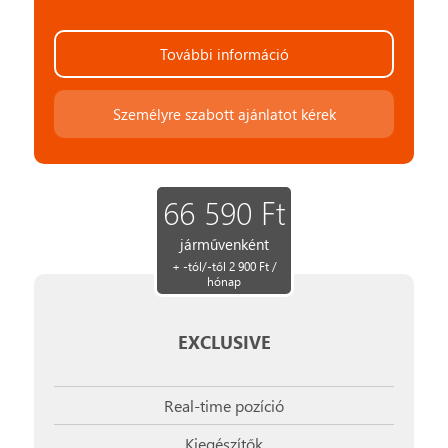
További információ
Személyre szabott ajánlatot kérek
66 590 Ft
járművenként
+ -tól/-től 2 900 Ft /
hónap
EXCLUSIVE
Real-time pozíció
Kiegészítők