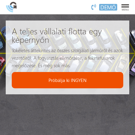
DEMÓ
MENU
A teljes vállalati flotta egy
képernyőn
Tökéletes áttekintés az összes szolgálati járműről és azok
vezetőiről. A fogyasztás ellenőrzése, a feketefuvarok
megelőzése. És még sok más.
Próbálja ki INGYEN