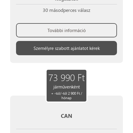
30 másodperces válasz
További információ
Személyre szabott ajánlatot kérek
73 990 Ft
járművenként
+ -tól/-től 2 900 Ft /
hónap
CAN