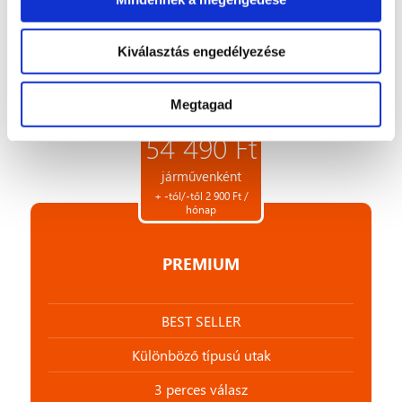
További információ
Kiválasztás engedélyezése
Személyre szabott ajánlatot kérek
Megtagad
54 490 Ft
járművenként
+ -tól/-től 2 900 Ft /
hónap
PREMIUM
BEST SELLER
Különböző típusú utak
3 perces válasz