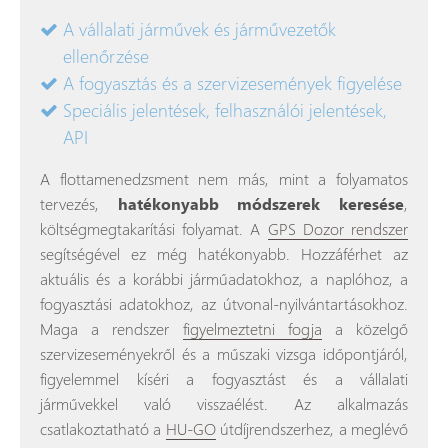
A vállalati járművek és járművezetők
ellenőrzése
A fogyasztás és a szervizesemények figyelése
Speciális jelentések, felhasználói jelentések,
API
A flottamenedzsment nem más, mint a folyamatos
tervezés,
hatékonyabb módszerek keresése
,
költségmegtakarítási folyamat. A
GPS Dozor rendszer
segítségével ez még hatékonyabb. Hozzáférhet az
aktuális és a korábbi járműadatokhoz, a naplóhoz, a
fogyasztási adatokhoz, az útvonal-nyilvántartásokhoz.
Maga a rendszer
figyelmeztetni fogja
a közelgő
szervizeseményekről és a műszaki vizsga időpontjáról,
figyelemmel kíséri a fogyasztást és a vállalati
járművekkel való visszaélést. Az alkalmazás
csatlakoztatható a
HU-GO
útdíjrendszerhez, a meglévő