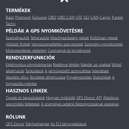
TERMÉKEK
Basic
Premium
Exclusive
OBD
OBD CAN
LITE
GO
CAN
Cargo
Tracker
Tacho
PÉLDÁK A GPS NYOMKÖVETÉSRE
Személyautók
Teherautók
Mezőgazdasági gépek
Építőipari gépek
Vállalati flották
Városüzemeltetési szervezetek
Személyi nyomkövetés
Motorkerékpár védelem
Csomagok és konténerek
RENDSZERFUNKCIÓK
Elektronikus útnyilvántartás
Realtime térkép
Naptár az utakkal
Mobil
alkalmazás
Tankolások
A járművezető azonosítása
Jelentések
Vezetési stílus
Területek létrehozása
Figyelmeztetés
Statisztikák
A
fogyasztás mérése
HASZNOS LINKEK
Tippek és tapasztalatok
Hogyan működik
GPS Dozor API
Általános
szerződési feltételek
A személyes adatok feldolgozásának alapelvei
RÓLUNK
GPS Dozor
Elérhetőségek
Az EU támogatásával