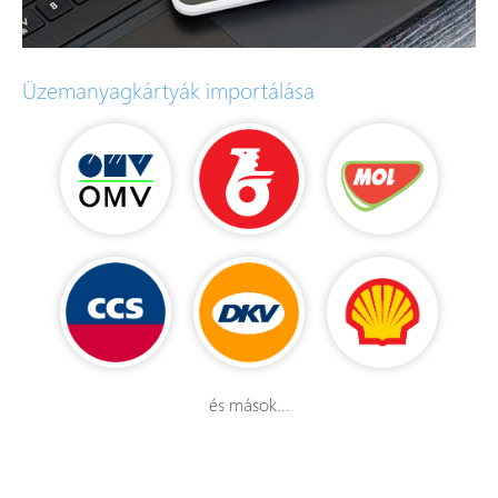
Üzemanyagkártyák importálása
és mások...