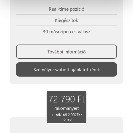
Real-time pozíció
Kiegészítők
30 másodperces válasz
További információ
Személyre szabott ajánlatot kérek
72 790 Ft
rakományért
+ -tól/-től 2 900 Ft /
hónap