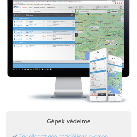
Gépek védelme
Egy ellopott gép pozíciójának nyomon