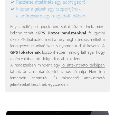
Részletes áttekintés egy adott gépről
Naptár a gépek egy csoportjának
ellenőrzésére egy megadott időben
Egyes építőipari gépek nem sokat közlekednek, miért
kellene tehát a
GPS Dozor rendszerével
felügyelni
őket? Például azért, mert a helymeghatározás mellett a
ledolgozott munkaórákat is nyomon tudjuk követni. A
GPS lokátornak
köszönhetően mindig láthatja, hogy
a gép valóban ott dolgozik-e, ahol kellene.
A rendszerben mindent egy
jól áttekinthető térképen
láthat, de a
naptárnézettet
is használhatja. Nem fog
lemaradni semmiről. És mindenről áttekinthető
jelentéseket készíthet, egyszerűen.