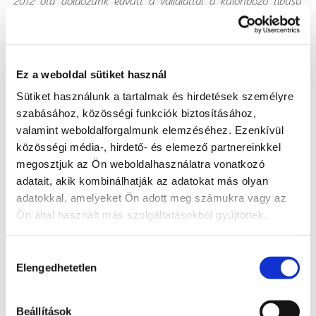
2012 óta dolgozunk együtt a vállalattal a különböző típusú
járművek nyomon követése terén. Szolgáltatásainkat jelenleg az
OHL ŽS SK a.s. és az OHL ŽS a.s. szervezeti egységeknek
nyújtjuk.
Ez a weboldal sütiket használ
Bővebben
Sütiket használunk a tartalmak és hirdetések személyre
Ajánlott programok
szabásához, közösségi funkciók biztosításához,
valamint weboldalforgalmunk elemzéséhez. Ezenkívül
közösségi média-, hirdető- és elemező partnereinkkel
54 490 Ft
megosztjuk az Ön weboldalhasználatra vonatkozó
adatait, akik kombinálhatják az adatokat más olyan
járművenként
adatokkal, amelyeket Ön adott meg számukra vagy az
+ -tól/-től 2 900 Ft /
Ön által használt más szolgáltatásokból gyűjtöttek.
hónap
Hozzájárulás
PREMIUM
Elengedhetetlen
kiválasztása
BEST SELLER
Beállítások