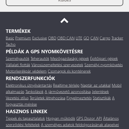
TERMÉKEK
Basic
Premium
Exclusive
OBD
OBD CAN
LITE
GO
CAN
Cargo
Tracker
Tacho
PÉLDÁK A GPS NYOMKÖVETÉSRE
Személyautók
Teherautók
Mezőgazdasági gépek
Építőipari gépek
Vállalati flották
Városüzemeltetési szervezetek
Személyi nyomkövetés
Motorkerékpár védelem
Csomagok és konténerek
RENDSZERFUNKCIÓK
Elektronikus útnyilvántartás
Realtime térkép
Naptár az utakkal
Mobil
alkalmazás
Tankolások
A járművezető azonosítása
Jelentések
Vezetési stílus
Területek létrehozása
Figyelmeztetés
Statisztikák
A
fogyasztás mérése
HASZNOS LINKEK
Tippek és tapasztalatok
Hogyan működik
GPS Dozor API
Általános
szerződési feltételek
A személyes adatok feldolgozásának alapelvei