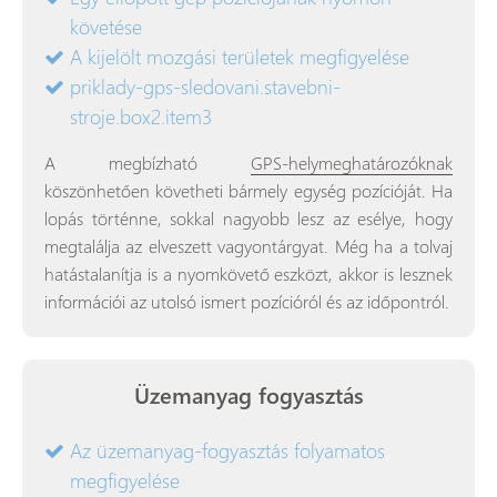
követése
A kijelölt mozgási területek megfigyelése
priklady-gps-sledovani.stavebni-
stroje.box2.item3
A megbízható
GPS-helymeghatározóknak
köszönhetően követheti bármely egység pozícióját. Ha
lopás történne, sokkal nagyobb lesz az esélye, hogy
megtalálja az elveszett vagyontárgyat. Még ha a tolvaj
hatástalanítja is a nyomkövető eszközt, akkor is lesznek
információi az utolsó ismert pozícióról és az időpontról.
Üzemanyag fogyasztás
Az üzemanyag-fogyasztás folyamatos
megfigyelése