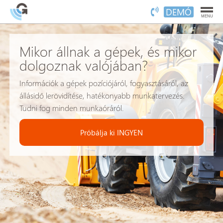
DEMÓ
MENU
Mikor állnak a gépek, és mikor
dolgoznak valójában?
Információk a gépek pozíciójáról, fogyasztásáról, az
állásidő lerövidítése, hatékonyabb munkatervezés.
Tudni fog minden munkaóráról.
Próbálja ki INGYEN