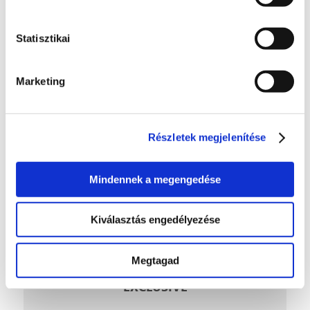
Különböző típusú utak
Statisztikai
3 perces válasz
Marketing
További információ
Személyre szabott ajánlatot kérek
Részletek megjelenítése
Mindennek a megengedése
66 590 Ft
járművenként
Kiválasztás engedélyezése
+ -tól/-től 2 900 Ft /
hónap
Megtagad
EXCLUSIVE