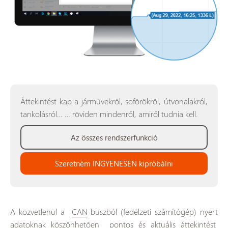
Áttekintést kap a járművekről, sofőrökről, útvonalakról,
tankolásról… … röviden mindenről, amiről tudnia kell.
Az összes rendszerfunkció
Szeretném INGYENESEN kipróbálni
A közvetlenül a
CAN
buszból (fedélzeti számítógép) nyert
adatoknak köszönhetően pontos és aktuális áttekintést