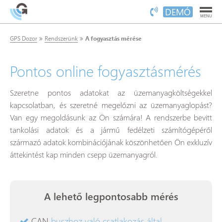
DEMÓ
MENU
GPS Dozor
Rendszerünk
A fogyasztás mérése
Pontos online fogyasztásmérés
Szeretne pontos adatokat az üzemanyagköltségekkel
kapcsolatban, és szeretné megelőzni az üzemanyaglopást?
Van egy megoldásunk az Ön számára! A rendszerbe bevitt
tankolási adatok és a jármű fedélzeti számítógépéről
származó adatok kombinációjának köszönhetően Ön exkluzív
áttekintést kap minden csepp üzemanyagról.
A lehető legpontosabb mérés
CAN
buszhoz való csatlakozás által