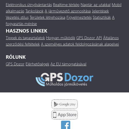
Elektronikus útnyilvántartás
Realtime térkép
Naptár az utakkal
Mobil
alkalmazás
Tankolások
A járművezető azonosítása
Jelentések
Vezetési stílus
Területek létrehozása
Figyelmeztetés
Statisztikák
A
fogyasztás mérése
HASZNOS LINKEK
Tippek és tapasztalatok
Hogyan működik
GPS Dozor API
Általános
szerződési feltételek
A személyes adatok feldolgozásának alapelvei
RÓLUNK
GPS Dozor
Elérhetőségek
Az EU támogatásával