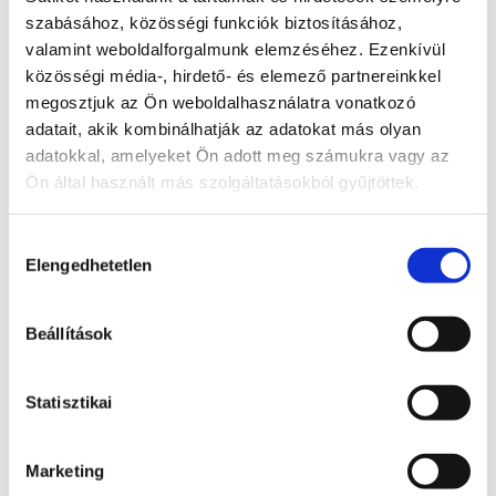
szabásához, közösségi funkciók biztosításához,
valamint weboldalforgalmunk elemzéséhez. Ezenkívül
közösségi média-, hirdető- és elemező partnereinkkel
megosztjuk az Ön weboldalhasználatra vonatkozó
és mások...
adatait, akik kombinálhatják az adatokat más olyan
adatokkal, amelyeket Ön adott meg számukra vagy az
Ön által használt más szolgáltatásokból gyűjtöttek.
Hozzájárulás
Elengedhetetlen
kiválasztása
Beállítások
Sörtartályok - felügyelet alatt
Statisztikai
„Ezen megoldás legnagyobb előnye a nagyon gyors reakció és a
Marketing
hosszú akkumulátor-üzemidő. Elégedettek vagyunk a TLV s.r.o.