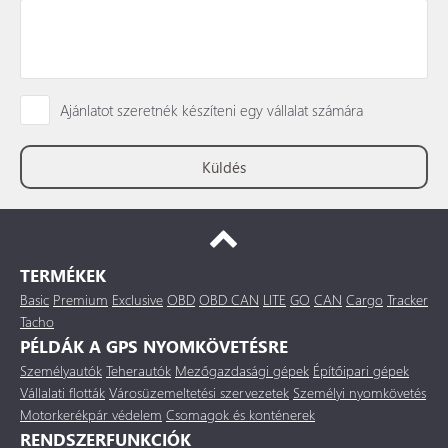
Ajánlatot szeretnék készíteni egy vállalat számára
TERMÉKEK
Basic
Premium
Exclusive
OBD
OBD CAN
LITE
GO
CAN
Cargo
Tracker
Tacho
PÉLDÁK A GPS NYOMKÖVETÉSRE
Személyautók
Teherautók
Mezőgazdasági gépek
Építőipari gépek
Vállalati flották
Városüzemeltetési szervezetek
Személyi nyomkövetés
Motorkerékpár védelem
Csomagok és konténerek
RENDSZERFUNKCIÓK