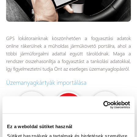
GPS lokátorainknak köszönhetően a fogyasztási adatok
online rákerülnek a műholdas járműkövető portálra, ahol a
többi járműforgalmi adattal együtt tárolódnak. Maga a
rendszer összehasonlítja a fogyasztást a tankolási adatokkal,
így figyelmeztetni tudja Önt az esetleges üzemanyaglopásról.
Üzemanyagkártyák importálása
Ez a weboldal sütiket használ
Sütiket használunk a tartalmak és hirdetések személyre