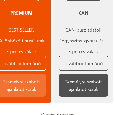
PREMIUM
CAN
BEST SELLER
CAN-busz adatok
Különböző típusú utak
Fogyasztás, gyorsulás,...
3 perces válasz
3 perces válasz
További információ
További információ
Személyre szabott
Személyre szabott
ajánlatot kérek
ajánlatot kérek
Minden program