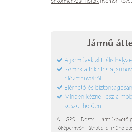
önkormányzati flották
nyomon követé
Jármű átte
A járművek aktuális helyz
Remek áttekintés a járm
előzményeiről
Elérhető és biztonságosan
Minden kéznél lesz a mob
köszönhetően
A GPS Dozor
járműkövető p
főképernyőn láthatja a műholda