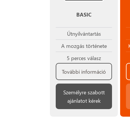
BASIC
Útnyilvántartás
A mozgás története
5 perces válasz
További információ
Személyre szabott
ajánlatot kérek