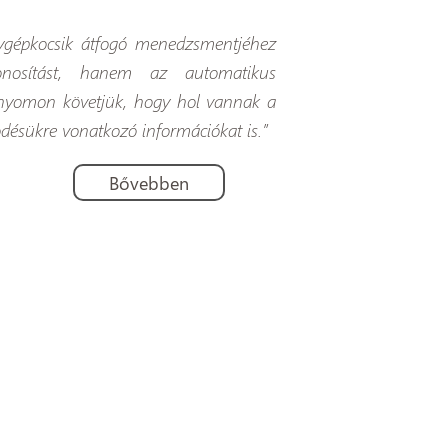
ygépkocsik átfogó menedzsmentjéhez
onosítást, hanem az automatikus
is nyomon követjük, hogy hol vannak a
ödésükre vonatkozó információkat is.”
Bővebben