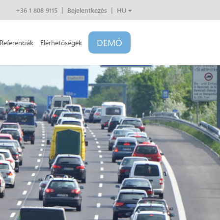
+36 1 808 9115
Bejelentkezés
HU
EN
CZ
DEMÓ
SK
Referenciák
Elérhetőségek
PL