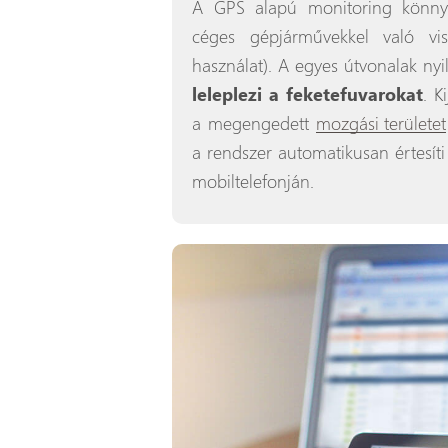
A GPS alapú monitoring könn
céges gépjárművekkel való vis
használat). A egyes útvonalak ny
leleplezi a feketefuvarokat
. K
a megengedett
mozgási területet
a rendszer automatikusan értesít
mobiltelefonján.