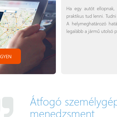
Ha egy autót ellopnak
praktikus tud lenni. Tudni 
A helymeghatározó hatás
legalább a jármű utolsó po
INGYEN
Átfogó személygé
menedzsment