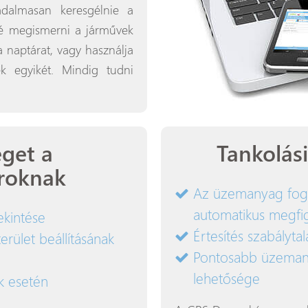
adalmasan keresgélnie a
né megismerni a járművek
 a naptárat, vagy használja
ek egyikét. Mindig tudni
get a
Tankolási
aroknak
Az üzemanyag fogy
automatikus megfi
kintése
Értesítés szabályt
rület beállításának
Pontosabb üzeman
lehetősége
k esetén