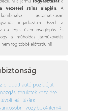
becsülni a jármű
fogyasztását
a
 vezetési stílus alapján
. A
binálva automatikusan
 gyanús ingadozásra. Ezzel a
 az esetleges üzemanyaglopás. És
ogy a műholdas járműkövetés
r nem fog többé előfordulni!
biztonság
ellopott autó pozícióját
ozgási területek kezelése
ávoli leállítására
vani.osobni-vozy.box4.item4