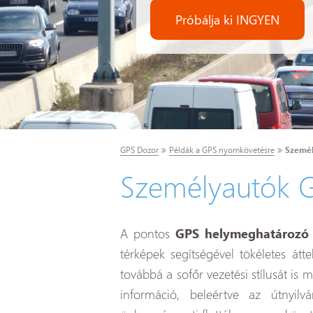
Próbálja ki INGYEN
GPS Dozor
Példák a GPS nyomkövetésre
Személ
Személyautók 
A pontos
GPS helymeghatározó
térképek segítségével tökéletes átt
továbbá a sofőr vezetési stílusát is
információ, beleértve az útnyi