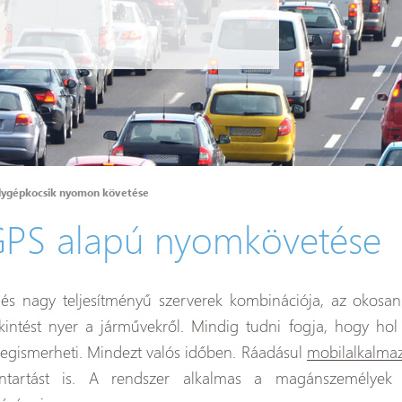
ygépkocsik nyomon követése
GPS alapú nyomkövetése
és nagy teljesítményű szerverek kombinációja, az okosa
ekintést nyer a járművekről. Mindig tudni fogja, hogy ho
 megismerheti. Mindezt valós időben. Ráadásul
mobilalkalma
lvántartást is. A rendszer alkalmas a magánszemély