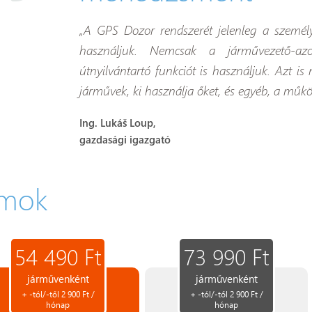
„A GPS Dozor rendszerét jelenleg a személ
használjuk. Nemcsak a járművezető-az
útnyilvántartó funkciót is használjuk. Azt 
járművek, ki használja őket, és egyéb, a műk
Ing. Lukáš Loup,
gazdasági igazgató
amok
54 490 Ft
73 990 Ft
járművenként
járművenként
+ -tól/-től 2 900 Ft /
+ -tól/-től 2 900 Ft /
hónap
hónap