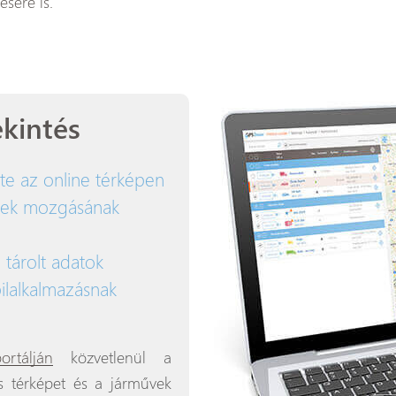
sére is.
kintés
ete az online térképen
űvek mozgásának
 tárolt adatok
ilalkalmazásnak
ortálján
közvetlenül a
s térképet és a járművek