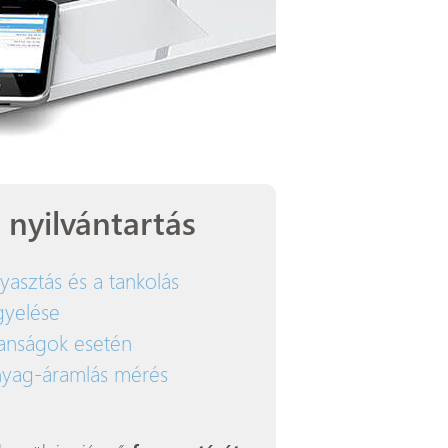
 nyilvántartás
asztás és a tankolás
gyelése
alanságok esetén
yag-áramlás mérés