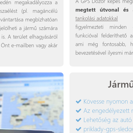
A GPS Dozor képes meg
yedén megakadályozza a
megtett útvonal és a
szaélést (pl. magáncélú
tankolási adatokkal
kom
ilvántartása megbízhatóan
figyelmezteti minden
ijelölheti a jármű számára
funkcióval felderíthető
is. A terület elhagyásáról
ami még fontosabb, h
i Önt e-mailben vagy akár
bevezetésével ilyesmi má
Jármű
Kövesse nyomon az 
Az engedélyezett m
Lehetőség az autó t
priklady-gps-sledo