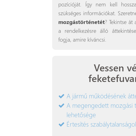
pozícióját. Így nem kell hossz
szükséges információkat. Szeret
mozgástörténetét
? Tekintse át
a rendelkezésre álló áttekintés
fogja, amire kíváncsi.
Vessen vé
feketefuv
A jármű működésének átte
A megengedett mozgási te
lehetősége
Értesítés szabálytalanságo