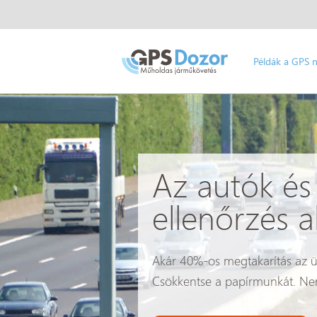
Példák a GPS 
Az autók és
ellenőrzés al
Akár 40%-os megtakarítás az ü
Csökkentse a papírmunkát. Ne