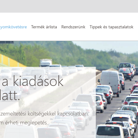
nyomkövetésre
Termék árlista
Rendszerünk
Tippek és tapasztalatok
 a kiadások
att.
zemeltetési költségekkel kapcsolatban.
m érheti meglepetés.