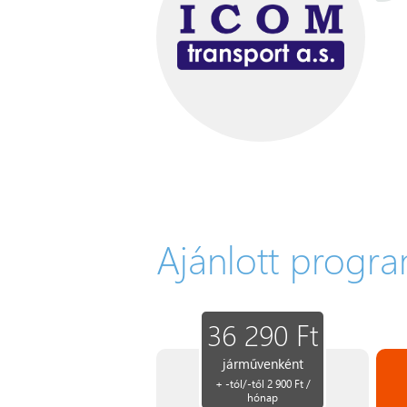
Ajánlott progr
36 290 Ft
járművenként
+ -tól/-től 2 900 Ft /
hónap