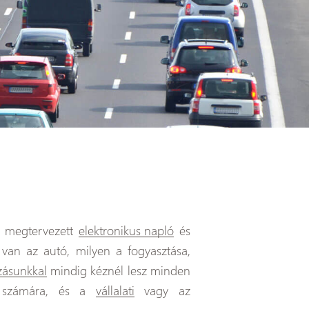
n megtervezett
elektronikus napló
és
l van az autó, milyen a fogyasztása,
zásunkkal
mindig kéznél lesz minden
ek számára, és a
vállalati
vagy az