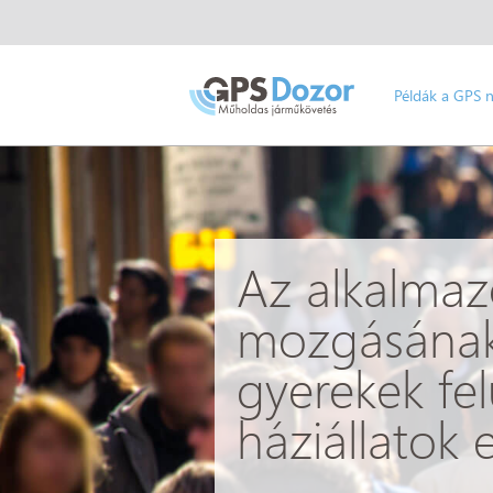
Példák a GPS 
Az alkalmaz
mozgásának 
gyerekek fel
háziállatok 