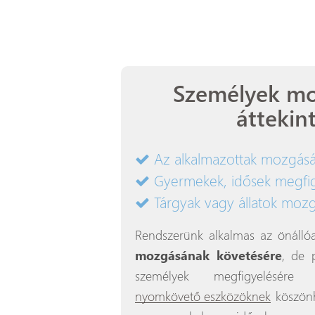
Személyek m
áttekin
Az alkalmazottak mozgásá
Gyermekek, idősek megfi
Tárgyak vagy állatok moz
Rendszerünk alkalmas az önálló
mozgásának követésére
, de 
személyek megfigyelésére
nyomkövető eszközöknek
köszönh