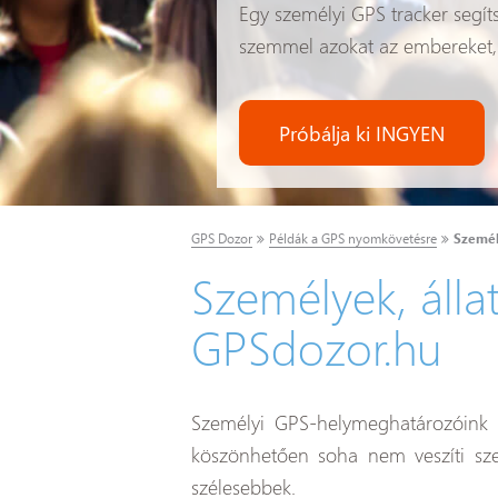
Egy személyi GPS tracker segít
szemmel azokat az embereket,
Próbálja ki INGYEN
GPS Dozor
Példák a GPS nyomkövetésre
Személ
Személyek, álla
GPSdozor.hu
Személyi GPS-helymeghatározóink 
köszönhetően soha nem veszíti s
szélesebbek.