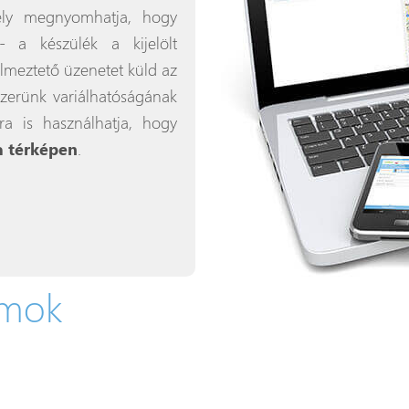
ély megnyomhatja, hogy
a készülék a kijelölt
lmeztető üzenetet küld az
dszerünk variálhatóságának
a is használhatja, hogy
a térképen
.
amok