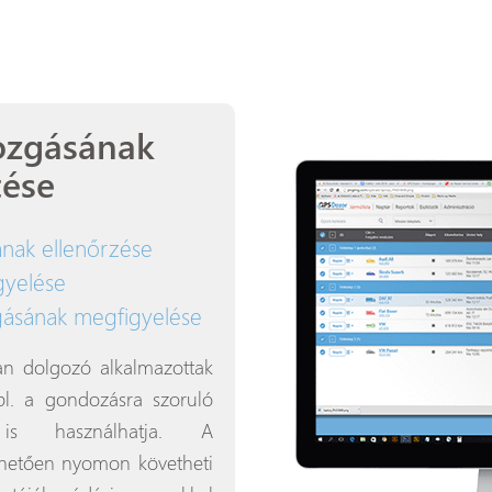
ozgásának
tése
nak ellenőrzése
gyelése
gásának megfigyelése
an dolgozó alkalmazottak
pl. a gondozásra szoruló
 is használhatja. A
etően nyomon követheti