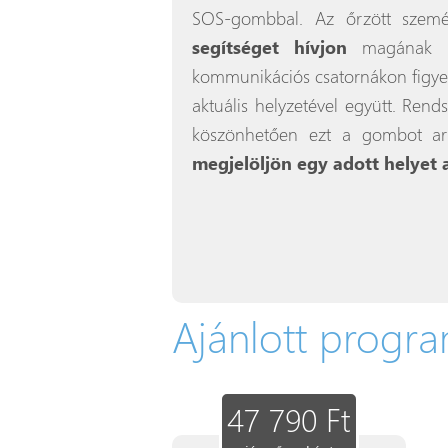
SOS-gombbal. Az őrzött szem
segítséget hívjon
magának - 
kommunikációs csatornákon figye
aktuális helyzetével együtt. Ren
köszönhetően ezt a gombot arr
megjelöljön egy adott helyet 
Ajánlott progr
47 790 Ft