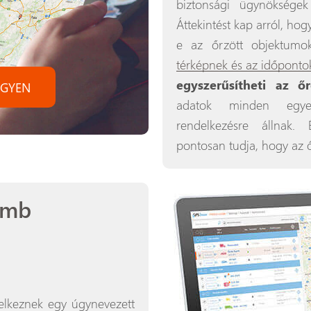
biztonsági ügynökségek 
Áttekintést kap arról, ho
e az őrzött objektumok
térképnek és az időponto
egyszerűsítheti az ő
INGYEN
adatok minden egyes
rendelkezésre állnak.
pontosan tudja, hogy az 
omb
lkeznek egy úgynevezett