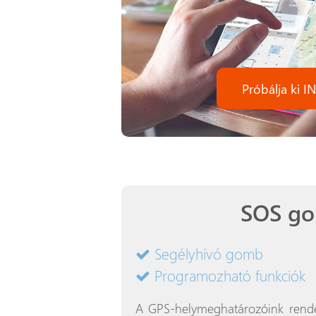
Próbálja ki 
SOS g
Segélyhívó gomb
Programozható funkciók
A GPS-helymeghatározóink rende