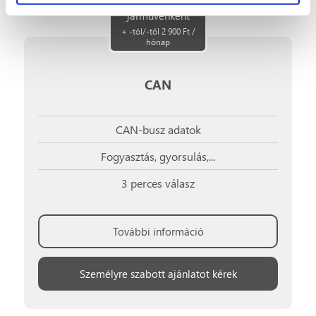
járművenként
+ -tól/-től 2 900 Ft /
hónap
CAN
CAN-busz adatok
Fogyasztás, gyorsulás,...
3 perces válasz
További információ
Személyre szabott ajánlatot kérek