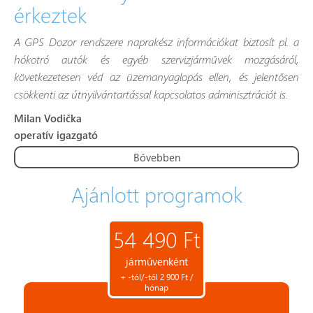
érkeztek
A GPS Dozor rendszere naprakész információkat biztosít pl. a
hókotró autók és egyéb szervizjárművek mozgásáról,
következetesen véd az üzemanyaglopás ellen, és jelentősen
csökkenti az útnyilvántartással kapcsolatos adminisztrációt is.
Milan Vodička
operatív igazgató
Bővebben
Ajánlott programok
54 490 Ft
járművenként
+ -tól/-től 2 900 Ft /
hónap