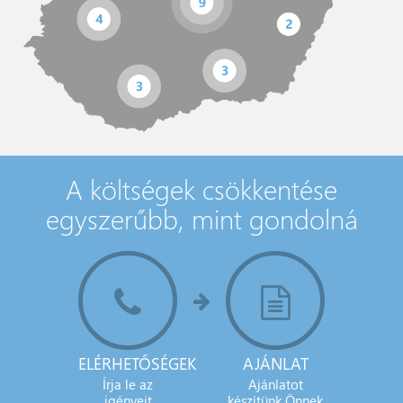
A költségek csökkentése
egyszerűbb, mint gondolná
ELÉRHETŐSÉGEK
AJÁNLAT
Írja le az
Ajánlatot
igényeit
készítünk Önnek