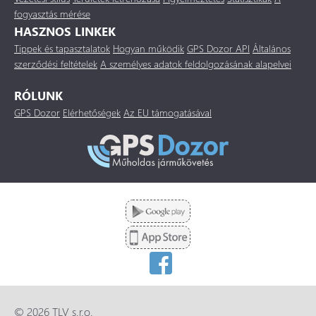
fogyasztás mérése
HASZNOS LINKEK
Tippek és tapasztalatok
Hogyan működik
GPS Dozor API
Általános
szerződési feltételek
A személyes adatok feldolgozásának alapelvei
RÓLUNK
GPS Dozor
Elérhetőségek
Az EU támogatásával
© 2026 TLV s.r.o.