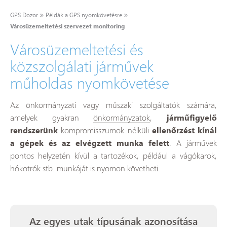
GPS Dozor
Példák a GPS nyomkövetésre
Városüzemeltetési szervezet monitoring
Városüzemeltetési és
közszolgálati járművek
műholdas nyomkövetése
Az önkormányzati vagy műszaki szolgáltatók számára,
amelyek gyakran
önkormányzatok
,
járműfigyelő
rendszerünk
kompromisszumok nélküli
ellenőrzést kínál
a gépek és az elvégzett munka felett
. A járművek
pontos helyzetén kívül a tartozékok, például a vágókarok,
hókotrók stb. munkáját is nyomon követheti.
Az egyes utak típusának azonosítása