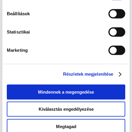
hónap
Beállítások
EXCLUSIVE
Statisztikai
Real-time pozíció
Marketing
Kiegészítők
30 másodperces válasz
Részletek megjelenítése
További információ
Mindennek a megengedése
Személyre szabott ajánlatot kérek
Kiválasztás engedélyezése
73 990 Ft
Megtagad