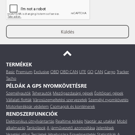
TERMÉKEK
Basic
Premium
Exclusive
OBD
OBD CAN
LITE
GO
CAN
Cargo
Tracker
Tacho
PÉLDÁK A GPS NYOMKÖVETÉSRE
Személyautók
Teherautók
Mezőgazdasági gépek
Építőipari gépek
Vállalati flották
Városüzemeltetési szervezetek
Személyi nyomkövetés
Motorkerékpár védelem
Csomagok és konténerek
RENDSZERFUNKCIÓK
Elektronikus útnyilvántartás
Realtime térkép
Naptár az utakkal
Mobil
alkalmazás
Tankolások
A járművezető azonosítása
Jelentések
Vezetési stílus
Területek létrehozása
Figyelmeztetés
Statisztikák
A