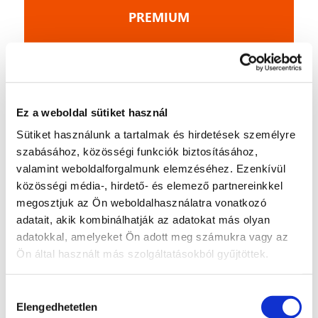
PREMIUM
BEST SELLER
Különböző típusú utak
Ez a weboldal sütiket használ
3 perces válasz
Sütiket használunk a tartalmak és hirdetések személyre
szabásához, közösségi funkciók biztosításához,
További információ
valamint weboldalforgalmunk elemzéséhez. Ezenkívül
közösségi média-, hirdető- és elemező partnereinkkel
megosztjuk az Ön weboldalhasználatra vonatkozó
Személyre szabott ajánlatot kérek
adatait, akik kombinálhatják az adatokat más olyan
adatokkal, amelyeket Ön adott meg számukra vagy az
Ön által használt más szolgáltatásokból gyűjtöttek.
66 590 Ft
Hozzájárulás
járművenként
Elengedhetetlen
kiválasztása
+ -tól/-től 2 900 Ft /