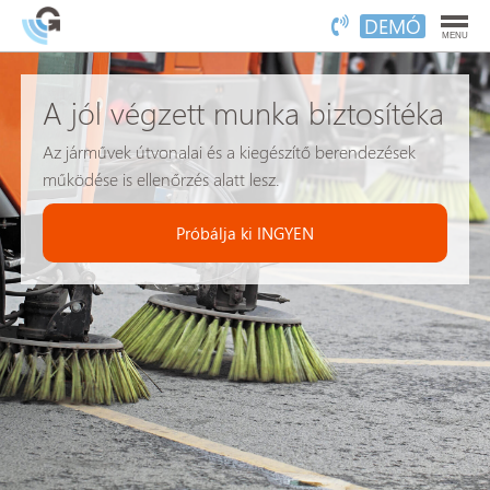
DEMÓ
MENU
A jól végzett munka biztosítéka
Az járművek útvonalai és a kiegészítő berendezések
működése is ellenőrzés alatt lesz.
Próbálja ki INGYEN