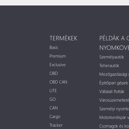
TERMÉKEK
PÉLDÁK A 
NYOMKÖVE
Basic
Premium
Személyautók
Exclusive
Teherautók
OBD
Mezőgazdasági
OBD CAN
Építőipari gépek
LITE
Vállalati flották
GO
Városüzemelteté
CAN
Személyi nyomk
Cargo
Motorkerékpár 
Tracker
Csomagok és ko