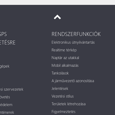
GPS
RENDSZERFUNKCIÓK
TÉSRE
Elektronikus útnyilvántartás
Realtime térkép
Naptár az utakkal
Mobil alkalmazás
 gépek
Tankolások
A járművezető azonosítása
Jelentések
si szervezetek
Vezetési stílus
övetés
Területek létrehozása
védelem
Figyelmeztetés
nténerek