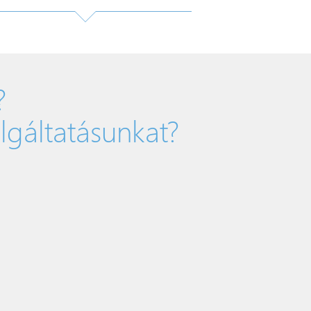
?
lgáltatásunkat?