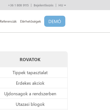
+36 1 808 9115
Bejelentkezés
HU
EN
CZ
DEMÓ
SK
Referenciák
Elérhetőségek
PL
ROVATOK
Tippek tapasztalat
Erdekes akciok
Ujdonsagok a rendszerben
Utazasi blogok