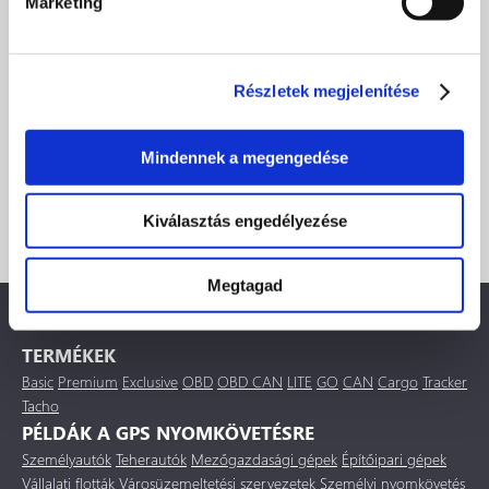
Marketing
Ajánlatot szeretnék készíteni egy vállalat számára
Részletek megjelenítése
Mindennek a megengedése
Kiválasztás engedélyezése
Megtagad
TERMÉKEK
Basic
Premium
Exclusive
OBD
OBD CAN
LITE
GO
CAN
Cargo
Tracker
Tacho
PÉLDÁK A GPS NYOMKÖVETÉSRE
Személyautók
Teherautók
Mezőgazdasági gépek
Építőipari gépek
Vállalati flották
Városüzemeltetési szervezetek
Személyi nyomkövetés