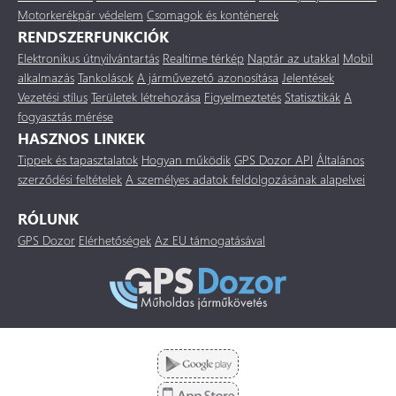
Motorkerékpár védelem
Csomagok és konténerek
RENDSZERFUNKCIÓK
Elektronikus útnyilvántartás
Realtime térkép
Naptár az utakkal
Mobil
alkalmazás
Tankolások
A járművezető azonosítása
Jelentések
Vezetési stílus
Területek létrehozása
Figyelmeztetés
Statisztikák
A
fogyasztás mérése
HASZNOS LINKEK
Tippek és tapasztalatok
Hogyan működik
GPS Dozor API
Általános
szerződési feltételek
A személyes adatok feldolgozásának alapelvei
RÓLUNK
GPS Dozor
Elérhetőségek
Az EU támogatásával