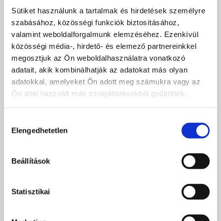
Vagy szeretné ingyenesen
Sütiket használunk a tartalmak és hirdetések személyre
szabásához, közösségi funkciók biztosításához,
tesztelni a szolgáltatásunkat?
valamint weboldalforgalmunk elemzéséhez. Ezenkívül
közösségi média-, hirdető- és elemező partnereinkkel
Adja meg az elérhetőségét, és mi keresni
fogjuk.
megosztjuk az Ön weboldalhasználatra vonatkozó
adatait, akik kombinálhatják az adatokat más olyan
adatokkal, amelyeket Ön adott meg számukra vagy az
Név
Ön által használt más szolgáltatásokból gyűjtöttek.
Hozzájárulás
E-mail*
Elengedhetetlen
kiválasztása
Telefon
Beállítások
Statisztikai
Megjegyzés