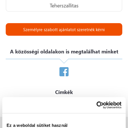
Teherszallitas
Személyre szabott ajánlatot szeretnék kérni
A közösségi oldalakon is megtalálhat minket
Címkék
Szeretne valamit kérdezni?
Ez a weboldal sütiket használ