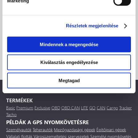
Marketing
Ajánlatot szeretnék készíteni egy vállalat számára
Részletek megjelenítése
Mindennek a megengedése
Kiválasztás engedélyezése
Megtagad
TERMÉKEK
Basic
Premium
Exclusive
OBD
OBD CAN
LITE
GO
CAN
Cargo
Tracker
Tacho
PÉLDÁK A GPS NYOMKÖVETÉSRE
Személyautók
Teherautók
Mezőgazdasági gépek
Építőipari gépek
Vállalati flották
Városüzemeltetési szervezetek
Személyi nyomkövetés