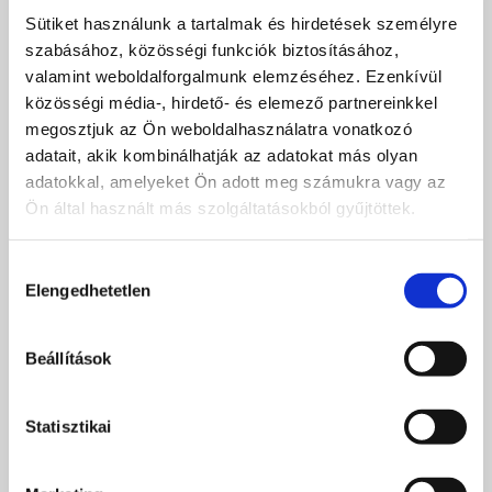
Vagy szeretné ingyenesen
Sütiket használunk a tartalmak és hirdetések személyre
szabásához, közösségi funkciók biztosításához,
tesztelni a szolgáltatásunkat?
valamint weboldalforgalmunk elemzéséhez. Ezenkívül
közösségi média-, hirdető- és elemező partnereinkkel
Adja meg az elérhetőségét, és mi keresni
fogjuk.
megosztjuk az Ön weboldalhasználatra vonatkozó
adatait, akik kombinálhatják az adatokat más olyan
adatokkal, amelyeket Ön adott meg számukra vagy az
Név
Ön által használt más szolgáltatásokból gyűjtöttek.
Hozzájárulás
E-mail*
Elengedhetetlen
kiválasztása
Telefon
Beállítások
Statisztikai
Megjegyzés