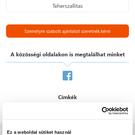
Teherszallitas
Személyre szabott ajánlatot szeretnék kérni
A közösségi oldalakon is megtalálhat minket
Címkék
Szeretne valamit kérdezni?
Ez a weboldal sütiket használ